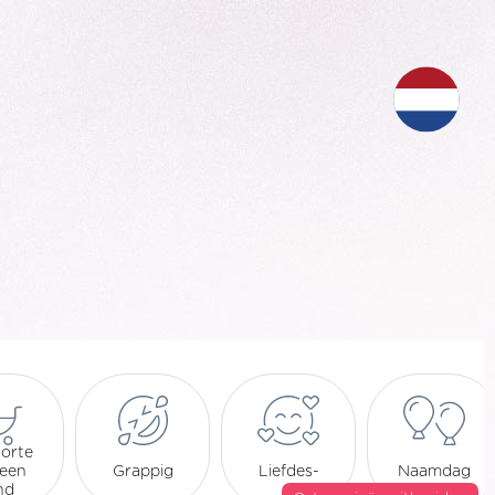
orte
 een
Grappig
Liefdes-
Naamdag
nd