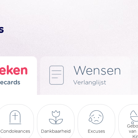
eken
Wensen
 ecards
Verlanglijst
Gebo
Condoleances
Dankbaarheid
Excuses
van
Ki