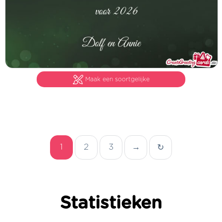
Maak een soortgelijke
1
2
3
→
↻
Statistieken