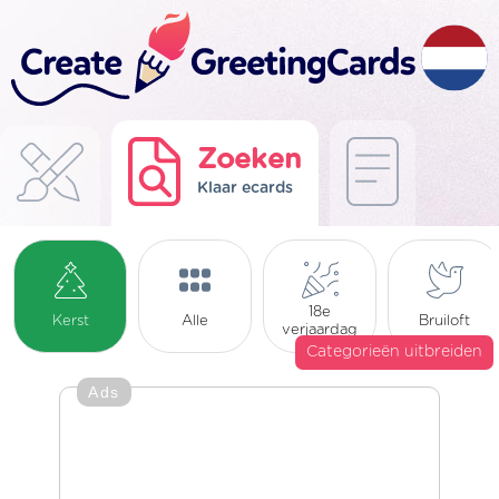
Zoeken
Klaar ecards
18e
Kerst
Alle
Bruiloft
verjaardag
Categorieën uitbreiden
Ads