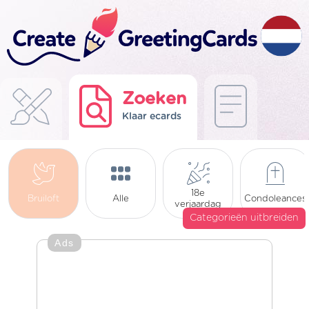
Zoeken
Klaar ecards
18e
Bruiloft
Alle
Condoleances
verjaardag
Categorieën uitbreiden
Ads