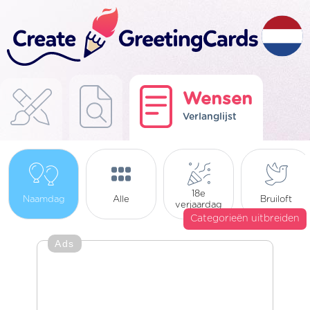
Wensen
Verlanglijst
18e
Naamdag
Alle
Bruiloft
verjaardag
Categorieën uitbreiden
Ads