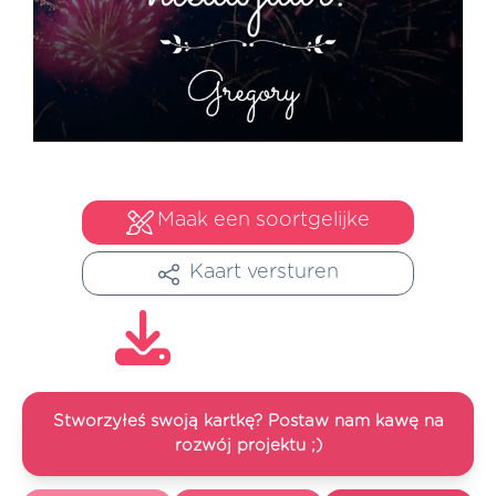
Maak een soortgelijke
Kaart versturen
Stworzyłeś swoją kartkę? Postaw nam kawę na
rozwój projektu ;)