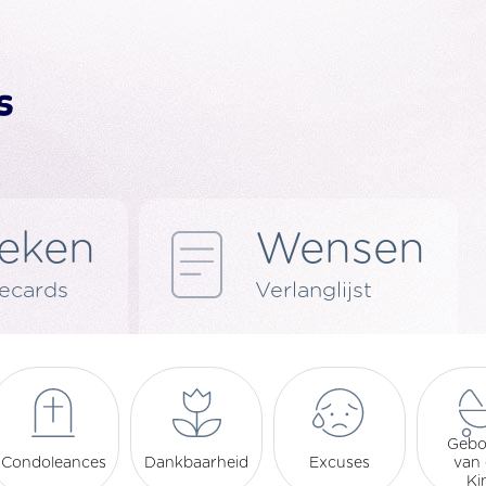
eken
Wensen
 ecards
Verlanglijst
Gebo
Condoleances
Dankbaarheid
Excuses
van
Ki