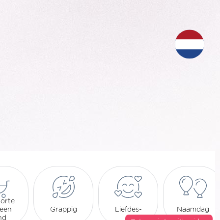
orte
 een
Grappig
Liefdes-
Naamdag
nd