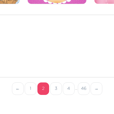
←
1
2
3
4
46
→
...