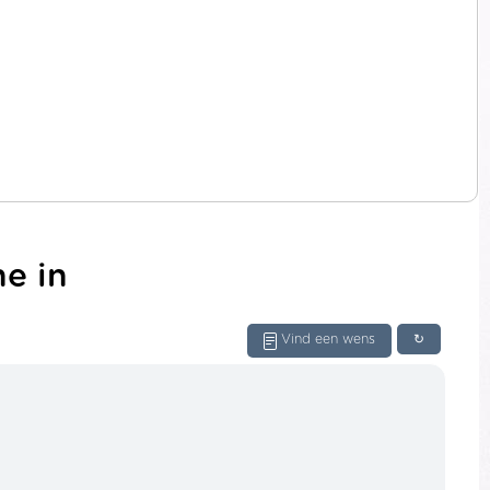
ne in
Vind een wens
↻