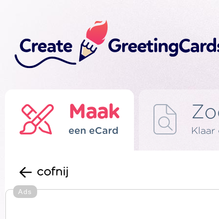
Maak
Zo
een eCard
Klaar
cofnij
Ads