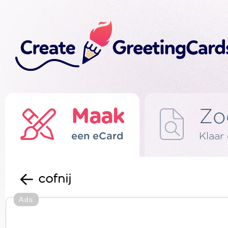
Maak
Zo
een eCard
Klaar
cofnij
Ads