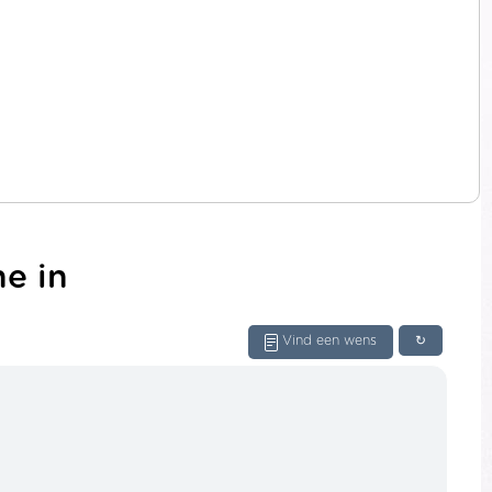
ne in
Vind een wens
↻